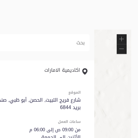
تكبير
تصغير
اكاديمية الامارات
الموقع
شارع فريج التبيت, الحصن, أبو ظبي, صن
بريد 6844
ساعات العمل
من 09:00 ص إلى 06:00 م​
الأثنين إلى الجمعة