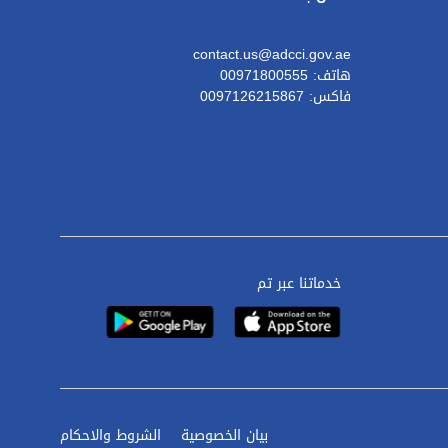
contact.us@adcci.gov.ae
هاتف: 00971800555
فاكس: 0097126215867
خدماتنا عبر تم
بيان الخصوصية
الشروط والاحكام