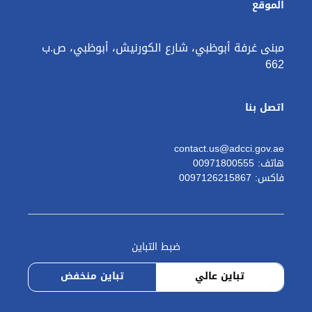
الموقع
مبنى غرفة أبوظبي، شارع الكورنيش، أبوظبي، ص.ب
662
اتصل بنا
contact.us@adcci.gov.ae
هاتف: 00971800555
فاكس: 0097126215867
ضبط التباين
تباين عالي
تباين منخفض