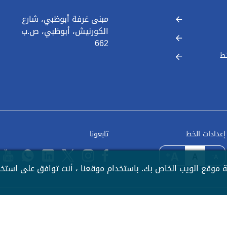
مبنى غرفة أبوظبي، شارع
الكورنيش، أبوظبي، ص.ب
662
ط
إعدادات الخط
تابعونا
A
+
A
-
A
 موقع الويب الخاص بك. باستخدام موقعنا ، أنت توافق على استخدام