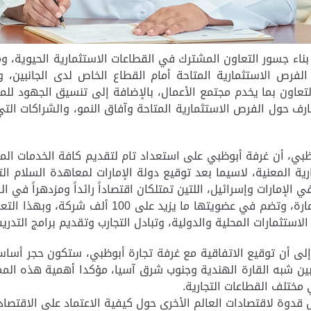
ء جسور التعاون المشترك في القطاعات الاستثمارية الحيوية، ومن
ص الاستثمارية المتاحة أمام القطاع الخاص لدى الجانبين، وبالت
لتعاون بما يخدم مجتمع الأعمال، بالإضافة إلى تنسيق الجهود لل
معارف حول الفرص الاستثمارية المتاحة وآفاق النمو، والشراكات ا
بي، أن غرفة أبوظبي على استعداد تام لتقديم كافة الخدمات الم
ة المعنية، لاسيما بعد توقيع دولة الإمارات لمعاهدة السلام ال
الإمارات وإسرائيل، اللتين تمتلكان اقتصاداً رائداً ومزدهراً في 
كما تعتبر غرفة أبوظبي الممثل الرسمي للقطاع الخا
استثمارات المحلية والدولية، وتبادل التجارب وتقديم برامج التدريب
ة، إلى أن توقيع الاتفاقية مع غرفة تجارة أبوظبي، ستكون حجر أس
 بين شبه القارة الهندية وجنوب شرق آسيا، مؤكدا أهمية هذه المم
مختلف القطاعات التجارية.
ثل قدوة لاقتصادات العالم الأخرى حول كيفية الاعتماد على الاقتص