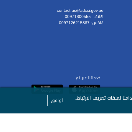
contact.us@adcci.gov.ae
هاتف: 00971800555
فاكس: 0097126215867
خدماتنا عبر تم
نا لملفات تعريف الارتباط.
اوافق
بيان الخصوصية
الشروط والاحكام