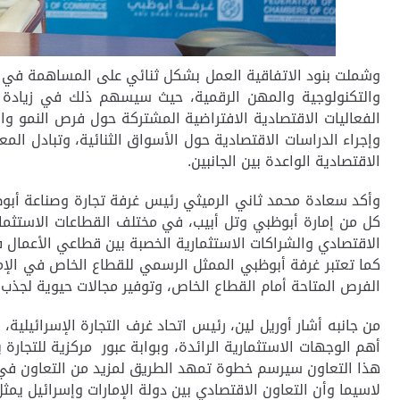
وشملت بنود الاتفاقية العمل بشكل ثنائي على المساهمة في بنا
والتكنولوجية والمهن الرقمية، حيث سيسهم ذلك في زيادة الفر
الفعاليات الاقتصادية الافتراضية المشتركة حول فرص النمو وا
وإجراء الدراسات الاقتصادية حول الأسواق الثنائية، وتبادل ال
الاقتصادية الواعدة بين الجانبين.
وأكد سعادة محمد ثاني الرميثي رئيس غرفة تجارة وصناعة أبوظ
كل من إمارة أبوظبي وتل أبيب، في مختلف القطاعات الاستثماري
الاقتصادي والشراكات الاستثمارية الخصبة بين قطاعي الأعمال في 
الفرص المتاحة أمام القطاع الخاص، وتوفير مجالات حيوية لجذب ال
من جانبه أشار أوريل لين، رئيس اتحاد غرف التجارة الإسرائيلي
أهم الوجهات الاستثمارية الرائدة، وبوابة عبور مركزية للتجارة
هذا التعاون سيرسم خطوة تمهد الطريق لمزيد من التعاون في 
لاسيما وأن التعاون الاقتصادي بين دولة الإمارات وإسرائيل يم