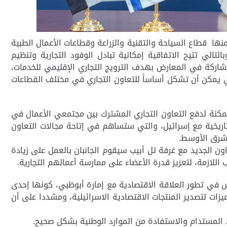
ها قطاع السياحة والتقنية والزراعة وقطاعات الأعمال الطبية
الي تتيح الاتفاقية إمكانية تبادل الوفود التجارية وتنظيم
مشاركة في المعارض بهدف الترويج التجاري الإقليمي للخدمات،
لتي يمكن أن تشكل أساساً للتعاون التجاري في مختلف القطاعات
مكنة لدفع التعاون التجاري المشترك بين مجتمعي الأعمال في
تاريخية مع إسرائيل، والتي ستساهم في إتاحة مجالات التعاون
الشرق الأوسط.
ص في الإمارة، وتضم في عضويتها ما يزيد على 100 ألف شركة، وبهذا التعاون الجديد مع غرفة تل أبيب سيقوم الجانبان بالعمل على زيادة
 اللازمة، لتعزيز قدرة الأعضاء على ممارسة أعمالهم التجارية.
اس في تطور العلاقة الاقتصادية مع إمارة أبوظبي، كونها إحدى
يزات لتصدير المنتجات الاقتصادية الاسرائيلية، ومشددا على أن
اد المستدام والاستفادة من الموارد الوطنية بشكل صحيح.