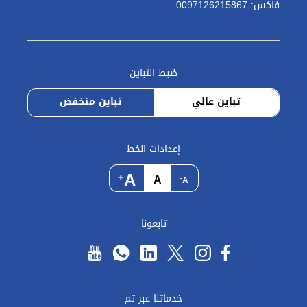
فاكس: 0097126215867
ضبط التباين
تباين عالي
تباين منخفض
إعدادات الخط
A
+
A
-
A
تابعونا
خدماتنا عبر تم