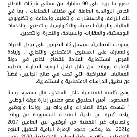
حضور ما يزيد على 90 مشارك من ممثلي شركات القطاع
الخاص الرواندية العاملة في مختلف القطاعات ، بما في
ذلك الزراعة، والاستشارات، والتعليم، والطاقة، والتكنولوجيا
المالية، والرعاية الصحية، والتكنولوجيا، والتصنيع، والخدمات
اللوجستية، والعقارات، والسياحة، والتجارة، والتعدين.
وبموجب الاتفاقية، سيعمل كلا الطرفين على تبادل الخبرات
والمعارف على المستوى الاقتصادي والتجاري ، وزيادة
الفرص الاستثمارية المتاحة للقطاع الخاص في دولة
الإمارات ورواندا من خلال تبادل الوفود التجارية وتنظيم
الفعاليات الافتراضية التي تصب في صالح الجانبين، فضلاً
عن تطبيق الدراسات الاقتصادية والاستثمارية.
وفي كلمته الافتتاحية خلال المنتدى،
قال
مسعود رحمة
المسعود، أمين الصندوق عضو مجلس إدارة غرفة أبوظبي:
" شهدت حركة الصادرات والواردات بين رواندا وأبوظبي
زيادة كبيرة من ناحية المنتجات المستوردة من رواندا
والصادرات غير النفطية من أبوظبي بين العامين 2017
و2021، بما يعكس جهود الإمارة الرامية لتحقيق التنوع
الاقتصادي، وأهداف رؤية أبوظبي الاقتصادية 2030. ونحن