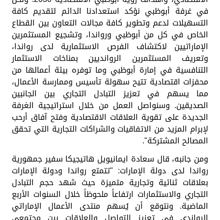
في غرفة أبوظبي نؤكد استعدادنا الدائم لتقديم كافة
التسهيلات لدعم وتطوير كافة مجالات التعاون بين القطاع
الخاص في كل من أبوظبي ورواندا، وتشجيع المستثمرين
الإماراتيين لاكتشاف الفرص الاستثمارية لدى رواندا،
وتعريف المستثمرين الروانديين بمناخات الاستثمار
التنافسية في إمارة أبوظبي وما توفره بيئة أعمالها من
محفزات اقتصادية تتيح سهولة تأسيس وممارسة الأعمال،
مما يسهم في تعزيز التبادل التجاري بين الجانبين
الصديقين. و
سنواصل العمل من خلال استراتيجية الغرفة
الجديدة على تقوية العلاقات الاقتصادية وفتح آفاق أرحب
لإبرام المزيد من الاتفاقيات والشراكات التجارية التي تحقق
المصالح المشتركة".
ومن جانبه، قال سعادة ايمانيويل هاتيجيكا سفير جمهورية
رواندا لدى دولة الإمارات: "تتمتع رواندا ودولة الإمارات
بعلاقات ثنائية وتجارية متميزة حيث شهد حجم التبادل
التجاري والاستثمارات ارتفاعاً ملحوظاً خلال السنوات الأربع
الماضية. ونتوقع أن يُسهم منتدى الأعمال الإماراتي
الرواندي في تعزيز التواصل والعلاقات بين مجتمعي