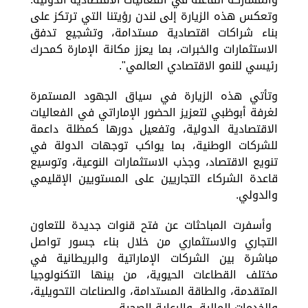
وتعكس هذه الزيارة إلى لندن رؤيتنا التي ترتكز على
بناء شراكات اقتصادية مستدامة، وتشجيع تدفق
الاستثمارات والخبرات، بما يعزز مكانة الإمارة كمحرك
رئيسي للنمو الاقتصادي العالمي"
.
وتأتي هذه الزيارة في سياق الجهود المستمرة
لغرفة أبوظبي لتعزيز الحضور الإماراتي في الفعاليات
الاقتصادية الدولية، وتفعيل دورها كمظلة داعمة
للشركات الوطنية، بما يواكب توجهات الدولة في
تنويع الاقتصاد، وجذب الاستثمارات النوعية، وتوسيع
قاعدة الشركاء التجاريين على المستويين الإقليمي
والدولي
.
وأسفرت المباحثات
عن
فتح قنوات جديدة للتعاون
التجاري والاستثماري من خلال بناء جسور تواصل
مباشرة بين الشركات الإماراتية والبريطانية في
مختلف القطاعات الحيوية، من بينها التكنولوجيا
المتقدمة، والطاقة المستدامة، والصناعات التحويلية،
والخدمات المالية، والرعاية الصحية.