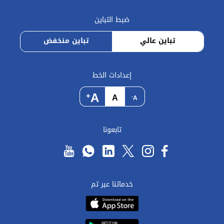
ضبط التباين
تباين عالي
تباين منخفض
إعدادات الخط
A
+
A
-
A
تابعونا
خدماتنا عبر تم