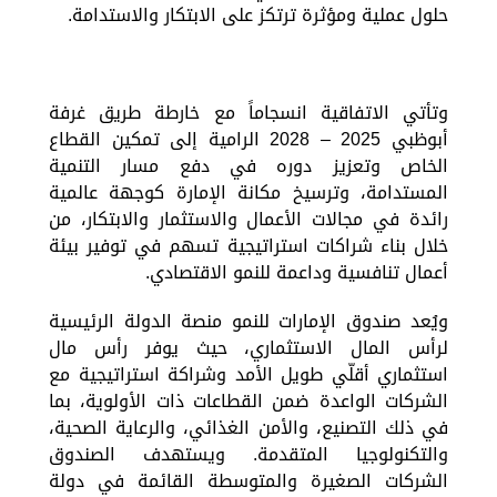
حلول عملية ومؤثرة ترتكز على الابتكار والاستدامة.
وتأتي الاتفاقية انسجاماً مع خارطة طريق غرفة
أبوظبي 2025 – 2028 الرامية إلى تمكين القطاع
الخاص وتعزيز دوره في دفع مسار التنمية
المستدامة، وترسيخ مكانة الإمارة كوجهة عالمية
رائدة في مجالات الأعمال والاستثمار والابتكار، من
خلال بناء شراكات استراتيجية تسهم في توفير بيئة
أعمال تنافسية وداعمة للنمو الاقتصادي.
ويُعد صندوق الإمارات للنمو منصة الدولة الرئيسية
لرأس المال الاستثماري، حيث يوفر رأس مال
استثماري أقلّي طويل الأمد وشراكة استراتيجية مع
الشركات الواعدة ضمن القطاعات ذات الأولوية، بما
في ذلك التصنيع، والأمن الغذائي، والرعاية الصحية،
والتكنولوجيا المتقدمة. ويستهدف الصندوق
الشركات الصغيرة والمتوسطة القائمة في دولة