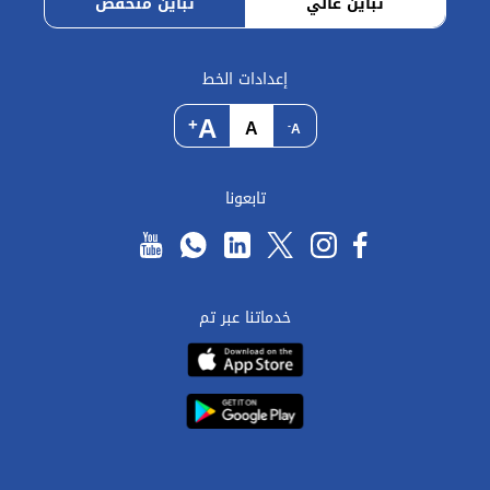
تباين عالي
تباين منخفض
إعدادات الخط
A
+
A
-
A
تابعونا
خدماتنا عبر تم