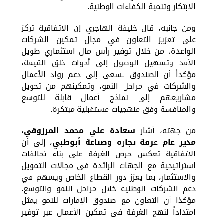
الابتكار وتنمية الكفاءات الوطنية.
ومن جانبه، قال خليفة الهاجري إن الاتفاقية تركز
على تعزيز التعاون في مجال تمكين الشركات
الواعدة، من خلال توفير رأس مال استثماري طويل
الأمد وتسهيل الوصول إلى أدوات خلق القيمة،
مؤكداً أن الصندوق يسعى إلى دعم رواد الأعمال
والشركات في مراحل النمو، وتمكينهم من تحويل
مشاريعهم إلى نماذج أعمال قابلة للتوسع
والمنافسة وفق منهجيات مستقبلية مبتكرة.
من جهته، أشار
سعادة علي محمد المرزوقي،
مدير عام غرفة تجارة وصناعة أبوظبي
، إلى أن
الاتفاقية تعكس حرص الغرفة على بناء تحالفات
استراتيجية مع الجهات الرائدة في مجالات التمويل
والاستثمار، بما يعزز دور القطاع الخاص ويسهم في
دعم الشركات الوطنية خلال مراحل النمو والتوسع.
مؤكدًا أن التعاون مع صندوق الإمارات للنمو يمثل
امتداداً لنهج الغرفة في تمكين الأعمال عبر توفير